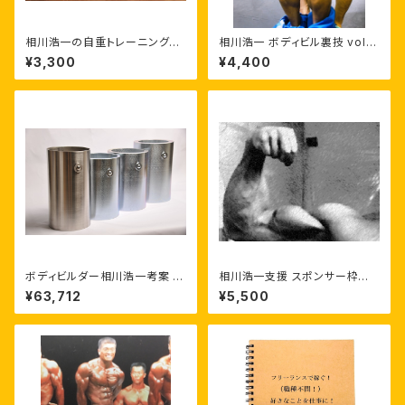
相川浩一の自重トレーニングメ
相川浩一 ボディビル裏技 vol.4
ニュー（初心者･ダイエット目的）
「下半身（脚）バックの仕上がり
¥3,300
¥4,400
弱点対策」
ボディビルダー相川浩一考案 【
相川浩一支援 スポンサー枠の
スーツダンベル 】【 3kg（2本1
販売（期間）一ヶ月
¥63,712
¥5,500
組）】ウェイトトレーニング ウエ
イトトレーニング 筋トレ ボディ
ビル ボディメイキング フィジー
ク アスリート 特許取得 第762
6441号