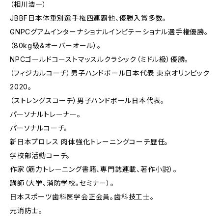
（相川浩一）
JBBF日本体重別選手権四連覇他、優勝入賞多数。
GNPCグアムインターナショナルインビテーショナル選手権優勝。
（80kg級&オーバーオール）。
NPCゴールドコーストマッスルクラシック（ミドル級）優勝。
（フィジカルコーチ）男子ハンドボール日本代表 東京オリンピック
2020。
（ストレングスコーチ）男子ハンドボール日本代表。
パーソナルトレーナー。
パーソナルコーチ。
新日本プロレス 肉体強化トレーニングコーチ歴任。
学校部活動コーチ。
作家（筋力トレーニング書籍、専門誌連載、著作小説）。
講師（大学、消防学校。セミナー）。
日本スポーツ歯科医学会正会員。歯科技工士。
元消防士。