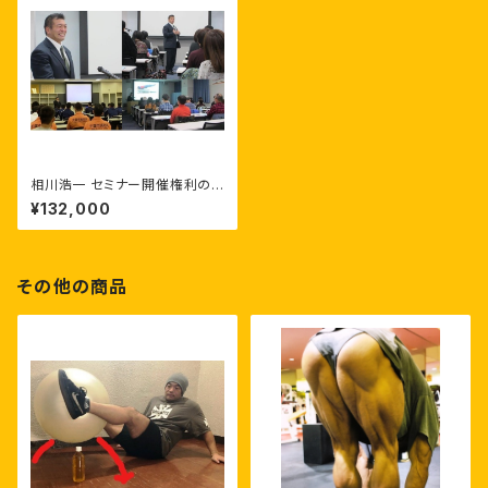
相川浩一 セミナー開催権利の
販売 【 本州地域 】（※北海道･
¥132,000
沖縄･離島除く）
その他の商品