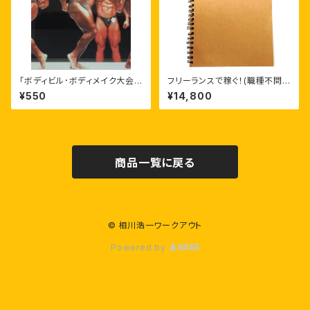
「ボディビル･ボディメイク大会ス
フリーランスで稼ぐ！(職種不問！)
テージに立つにあたり」
好きなことを仕事に！
¥550
¥14,800
商品一覧に戻る
© 相川浩一ワークアウト
Powered by