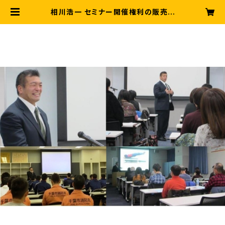
相川浩一 セミナー開催権利の販売 【
本州地域 】（※北海道･沖縄･離島除
く） | 相川浩一ワークアウト