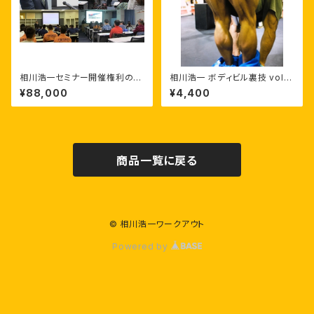
相川浩一セミナー開催権利の販
相川浩一 ボディビル裏技 vol.4
売（東京･神奈川･埼玉･千葉）
「下半身（脚）バックの仕上がり
¥88,000
¥4,400
弱点対策」
商品一覧に戻る
© 相川浩一ワークアウト
Powered by