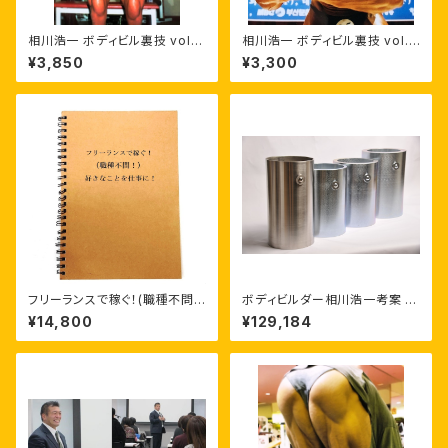
相川浩一 ボディビル裏技 vol.3
相川浩一 ボディビル裏技 vol.1
「下半身（脚）フロントの仕上が
「上半身フロント（胸･腹）の仕上
¥3,850
¥3,300
り弱点対策」
がり弱点対策」
フリーランスで稼ぐ！(職種不問！)
ボディビルダー相川浩一考案 【
好きなことを仕事に！
スーツダンベル 】【 18kg（2本1
¥14,800
¥129,184
組）】ウェイトトレーニング ウエ
イトトレーニング 筋トレ ボディ
ビル ボディメイキング フィジー
ク アスリート 特許取得 第762
6441号