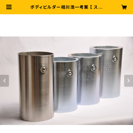
ボディビルダー相川浩一考案 【 スー
ツダンベル 】【 18kg（2本1組）】ウェ
イトトレーニング ウエイトトレーニン
グ 筋トレ ボディビル ボディメイキン
グ フィジーク アスリート 特許取得 第
7626441号 | 相川浩一ワークアウト