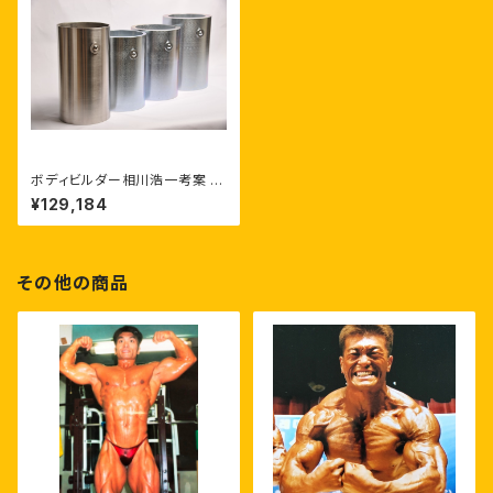
ボディビルダー相川浩一考案 【
スーツダンベル 】【 18kg（2本1
¥129,184
組）】ウェイトトレーニング ウエ
イトトレーニング 筋トレ ボディ
ビル ボディメイキング フィジー
ク アスリート 特許取得 第762
6441号
その他の商品