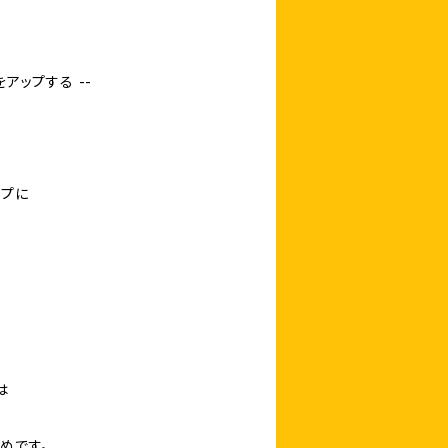
をアップする --
ップに
は
めです。